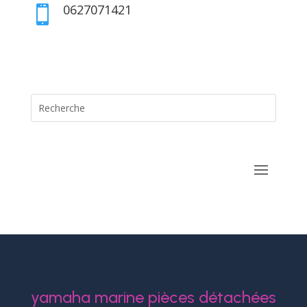
0627071421

yamaha marine pièces détachées