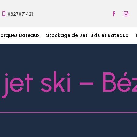
0627071421

morques Bateaux
Stockage de Jet-Skis et Bateaux
 jet ski – Bé