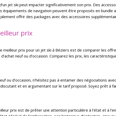
 d’un jet ski peut impacter significativement son prix. Des access
 équipements de navigation peuvent être proposés en bundle avec
également offrir des packages avec des accessoires supplémentair
illeur prix
e meilleur prix pour un jet ski à Béziers est de comparer les off
, d’achat neuf ou d’occasion. Comparez les prix, les caractéristiqu
s
euf ou d’occasion, n’hésitez pas à entamer des négociations avec 
 discutant et en argumentant sur le tarif proposé. Soyez prêt à 
leur prix est de prêter une attention particulière à l’état et à l’e
état général de l’embarcation, son historique d’entretien, ainsi q