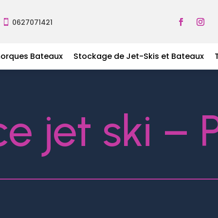
0627071421

morques Bateaux
Stockage de Jet-Skis et Bateaux
e jet ski – 