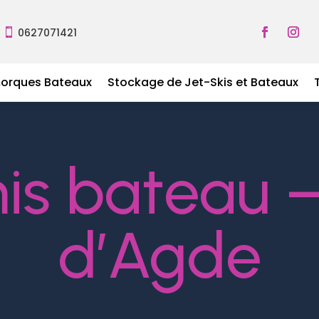
0627071421

morques Bateaux
Stockage de Jet-Skis et Bateaux
is bateau 
d’Agde