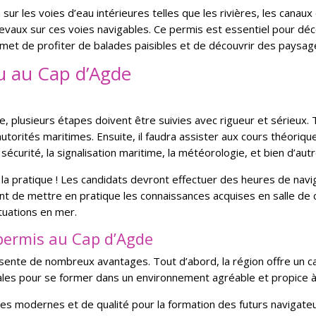
 sur les voies d’eau intérieures telles que les rivières, les canaux e
evaux sur ces voies navigables. Ce permis est essentiel pour déc
ermet de profiter de balades paisibles et de découvrir des paysages
u au Cap d’Agde
plusieurs étapes doivent être suivies avec rigueur et sérieux. To
utorités maritimes. Ensuite, il faudra assister aux cours théori
 sécurité, la signalisation maritime, la météorologie, et bien d’au
 à la pratique ! Les candidats devront effectuer des heures de na
 de mettre en pratique les connaissances acquises en salle de cou
tuations en mer.
permis au Cap d’Agde
nte de nombreux avantages. Tout d’abord, la région offre un cadr
males pour se former dans un environnement agréable et propice à
res modernes et de qualité pour la formation des futurs navigateu