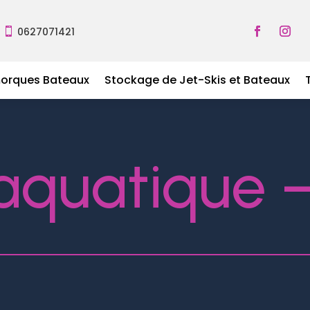
0627071421

morques Bateaux
Stockage de Jet-Skis et Bateaux
aquatique 