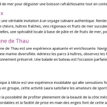
d de mer pour déguster une boisson rafraîchissante tout en cont
ux
une véritable invitation à un voyage culinaire authentique. Rend
 chèvre, huîtres fraîches, vins régionaux et fruits de mer succule
elles, une spécialité locale à base de pâte et de fruits de mer, 
une de Thau
ne de Thau est une expérience apaisante et enrichissante. Navigu
e marine diversifiée. Admirez les parcs à huîtres, observez les 
ironnement préservé. Une balade en bateau est l’occasion parfait
tique à Mèze est une expérience inoubliable qui allie sensations
u en groupe, cette activité saura satisfaire les amateurs de spor
 la possibilité de profiter pleinement de la beauté de la côte 
bordables et la facilité de prise en main des engins font de cette 