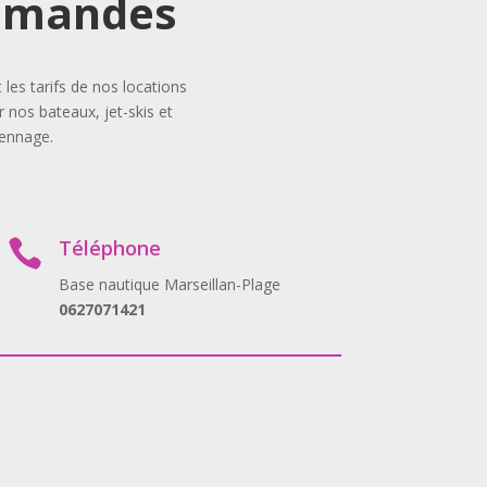
demandes
es tarifs de nos locations
 nos bateaux, jet-skis et
iennage.
Téléphone

Base nautique Marseillan-Plage
0627071421