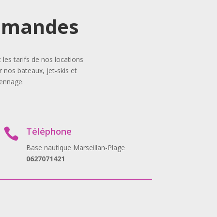
demandes
es tarifs de nos locations
 nos bateaux, jet-skis et
iennage.
Téléphone

Base nautique Marseillan-Plage
0627071421