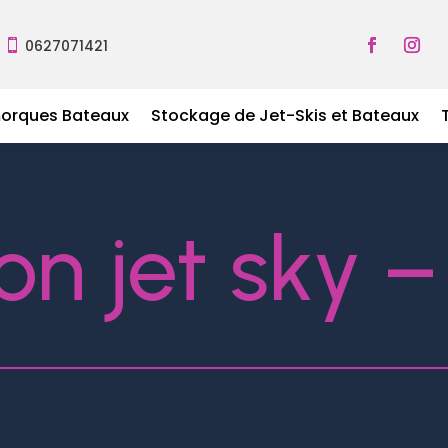
0627071421

morques Bateaux
Stockage de Jet-Skis et Bateaux
ion jet sky 