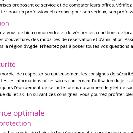
rises proposant ce service et de comparer leurs offres. Vérifiez
Optez pour un professionnel reconnu pour son sérieux, son profess
tion
surez-vous de bien comprendre et de vérifier les conditions de loca
res d’ouverture, des modalités de réservation et d’annulation. As
 dans la région d’Agde. N’hésitez pas à poser toutes vos questions
curité
primordial de respecter scrupuleusement les consignes de sécurité
es les informations nécessaires concernant l’utilisation du jet ski
jours l’équipement de sécurité fourni, notamment le gilet de sau
que du jet ski. En suivant ces consignes, vous pourrez profiter p
nce optimale
protection
, il est essentiel de choisir le bon équipement de protection pour 