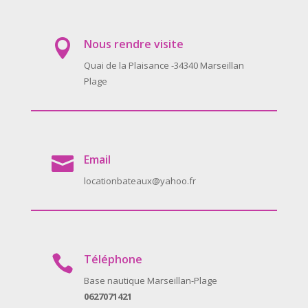
Nous rendre visite

Quai de la Plaisance -34340 Marseillan
Plage
Email

locationbateaux@yahoo.fr
Téléphone

Base nautique Marseillan-Plage
0627071421