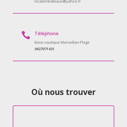
locationbateaux@yahoo.fr
Téléphone

Base nautique Marseillan-Plage
0627071421
Où nous trouver