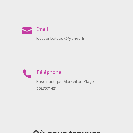
Email

locationbateaux@yahoo.fr
Téléphone

Base nautique Marseillan-Plage
0627071421