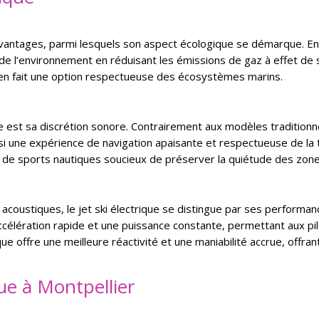
antages, parmi lesquels son aspect écologique se démarque. En ef
n de l’environnement en réduisant les émissions de gaz à effet de 
au en fait une option respectueuse des écosystèmes marins.
e est sa discrétion sonore. Contrairement aux modèles traditionne
si une expérience de navigation apaisante et respectueuse de la tr
 de sports nautiques soucieux de préserver la quiétude des zon
 acoustiques, le jet ski électrique se distingue par ses perform
ccélération rapide et une puissance constante, permettant aux pi
ique offre une meilleure réactivité et une maniabilité accrue, off
que à Montpellier