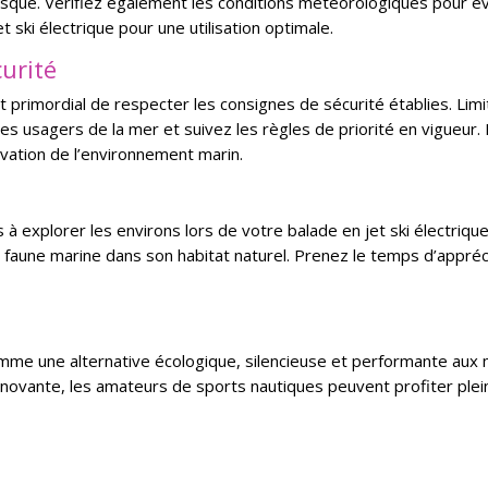
asque. Vérifiez également les conditions météorologiques pour év
 ski électrique pour une utilisation optimale.
curité
 est primordial de respecter les consignes de sécurité établies. Li
es usagers de la mer et suivez les règles de priorité en vigueur
rvation de l’environnement marin.
s à explorer les environs lors de votre balade en jet ski électriq
 faune marine dans son habitat naturel. Prenez le temps d’appré
 comme une alternative écologique, silencieuse et performante aux 
innovante, les amateurs de sports nautiques peuvent profiter ple