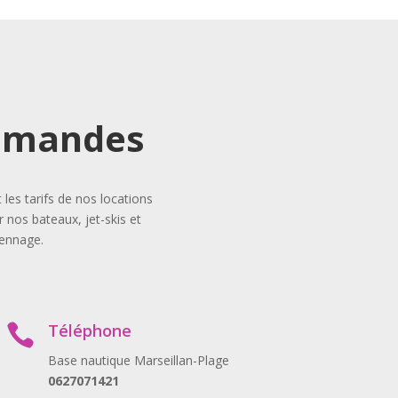
demandes
es tarifs de nos locations
 nos bateaux, jet-skis et
iennage.
Téléphone

Base nautique Marseillan-Plage
0627071421