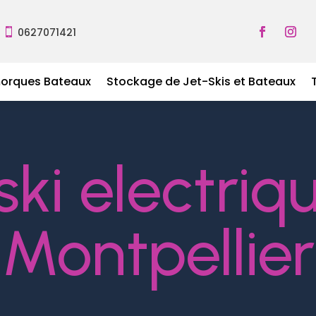
0627071421

morques Bateaux
Stockage de Jet-Skis et Bateaux
 ski electriq
Montpellier