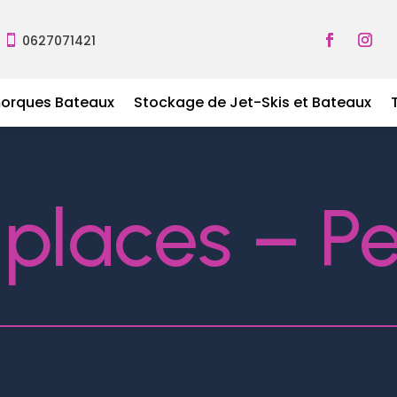
0627071421

morques Bateaux
Stockage de Jet-Skis et Bateaux
4 places – 