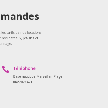
demandes
es tarifs de nos locations
 nos bateaux, jet-skis et
iennage.
Téléphone

Base nautique Marseillan-Plage
0627071421