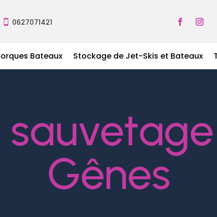
0627071421

morques Bateaux
Stockage de Jet-Skis et Bateaux
e sauvetag
Gênes