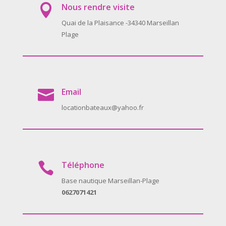
Nous rendre visite

Quai de la Plaisance -34340 Marseillan
Plage
Email

locationbateaux@yahoo.fr
Téléphone

Base nautique Marseillan-Plage
0627071421